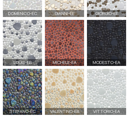
DOMENICO-EC
GIANNI-EE
GIORGIO-EE
LOUIS-EB
MICHELE-EA
MODESTO-EA
STEFANO-EC
VALENTINO-EB
VITTORIO-EA