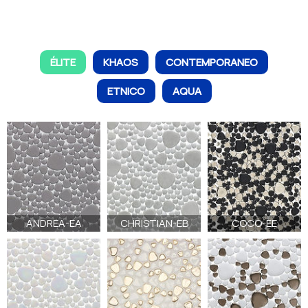
ÉLITE
KHAOS
CONTEMPORANEO
ETNICO
AQUA
ANDREA-EA
CHRISTIAN-EB
COCO-EE